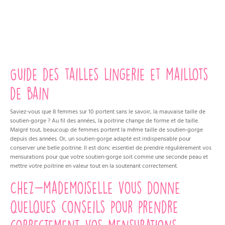
Guide des tailles lingerie et maillots
de bain
Saviez-vous que 8 femmes sur 10 portent sans le savoir, la mauvaise taille de
soutien-gorge ? Au fil des années, la poitrine change de forme et de taille.
Malgré tout, beaucoup de femmes portent la même taille de soutien-gorge
depuis des années. Or, un soutien-gorge adapté est indispensable pour
conserver une belle poitrine. Il est donc essentiel de prendre régulièrement vos
mensurations pour que votre soutien-gorge soit comme une seconde peau et
mettre votre poitrine en valeur tout en la soutenant correctement.
Chez-mademoiselle vous donne
quelques conseils pour prendre