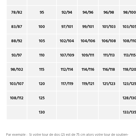
78/82
95
92/94
94/96
96/98
98/100
83/87
100
97/101
99/101
101/103
103/10
88/92
105
102/104
104/106
106/108
108/11
93/97
110
107/109
109/111
111/113
113/115
98/102
115
112/114
114/116
116/118
118/12
103/107
120
117/119
119/121
121/123
123/12
108/112
125
128/13
130
133/13
Par exemple : Si votre tour de dos (2) est de 75 cm alors votre tour de soutien-