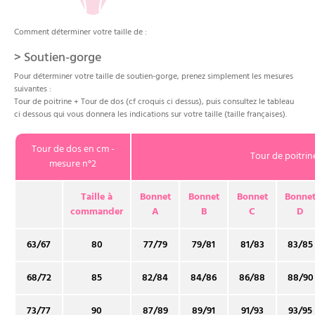
Comment déterminer votre taille de :
>
Soutien-gorge
Pour déterminer votre taille de soutien-gorge, prenez simplement les mesures
suivantes :
Tour de poitrine + Tour de dos (cf croquis ci dessus), puis consultez le tableau
ci dessous qui vous donnera les indications sur votre taille (taille françaises).
Tour de dos en cm -
Tour de poitrin
mesure n°2
Taille à
Bonnet
Bonnet
Bonnet
Bonne
commander
A
B
C
D
63/67
80
77/79
79/81
81/83
83/85
68/72
85
82/84
84/86
86/88
88/90
73/77
90
87/89
89/91
91/93
93/95