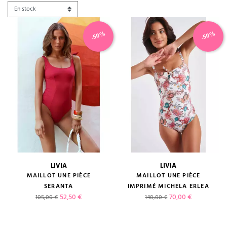
-50%
-50%
LIVIA
LIVIA
MAILLOT UNE PIÈCE
MAILLOT UNE PIÈCE
SERANTA
IMPRIMÉ MICHELA ERLEA
Prix de base
Prix
Prix de base
Prix
52,50 €
70,00 €
105,00 €
140,00 €