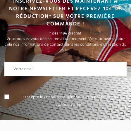
INSCRIVEZ-VOUS DÈS MAINTENANT À
NOTRE NEWSLETTER ET RECEVEZ 10€ DE
RÉDUCTION* SUR VOTRE PREMIÈRE
COMMANDE !
* dès 149€ d'achat
Vous pouvez vous désinscrire à tout moment. Vous trouverez pour
cela nos informations de contact dans les conditions d'utilisation du
site.
JE M'ABONNE
J'accepte les conditions générales et la politique de
confidentialité