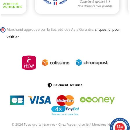
Marchand approuvé par la Société des Avis Garantis,
cliquez ici pour
vérifier
.
Paiement sécurisé
© 2026 Tous droits réservés - Chez Mademoiselle /
Mentions légales
9.3
/10
773 avis