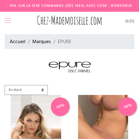
- 10% SUR LA 1ÈRE COMMANDE (DÈS 149€) AVEC CODE : BIENVENUE
(0)
Accueil
Marques
EPURE
-50%
-50%