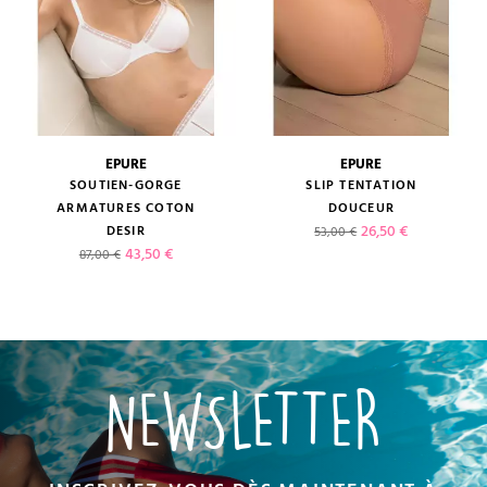
EPURE
EPURE
SOUTIEN-GORGE
SLIP TENTATION
ARMATURES COTON
DOUCEUR
Prix de base
Prix
26,50 €
DESIR
53,00 €
Prix de base
Prix
43,50 €
87,00 €
NEWSLETTER