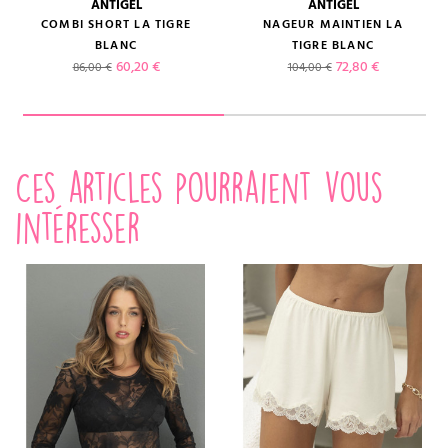
ANTIGEL
ANTIGEL
COMBI SHORT LA TIGRE
NAGEUR MAINTIEN LA
BLANC
TIGRE BLANC
Prix de base
Prix
Prix de base
Prix
60,20 €
72,80 €
86,00 €
104,00 €
Ces articles pourraient vous
intéresser