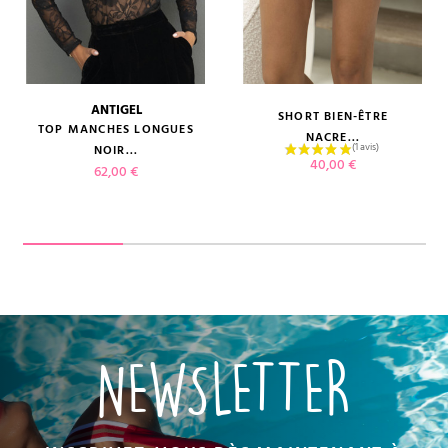
ANTIGEL
SHORT BIEN-ÊTRE
TOP MANCHES LONGUES
NACRE...
NOIR...
Prix
40,00 €
Prix
62,00 €
NEWSLETTER