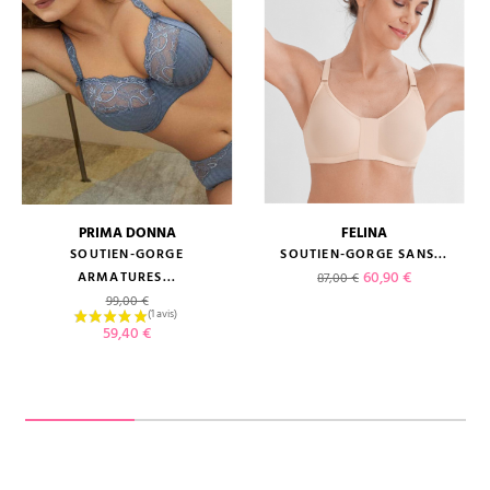
PRIMA DONNA
FELINA
SOUTIEN-GORGE
SOUTIEN-GORGE SANS...
Prix de base
Prix
60,90 €
ARMATURES...
87,00 €
Prix de base
99,00 €
Prix
59,40 €