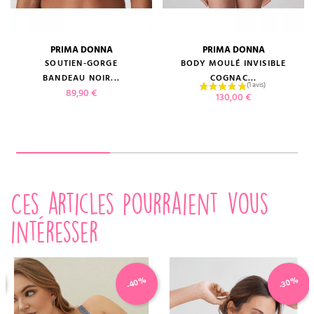
PRIMA DONNA
PRIMA DONNA
SOUTIEN-GORGE
BODY MOULÉ INVISIBLE
BANDEAU NOIR...
COGNAC...
Prix
89,90 €
Prix
130,00 €
Ces articles pourraient vous
intéresser
-40%
-30%