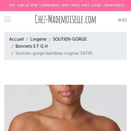
- 10% SUR LA 1ÈRE COMMANDE (DÈS 149€) AVEC CODE : BIENVENUE
(0)
Accueil
Lingerie
SOUTIEN-GORGE
Bonnets E F G H
Soutien-gorge bandeau cognac SATIN