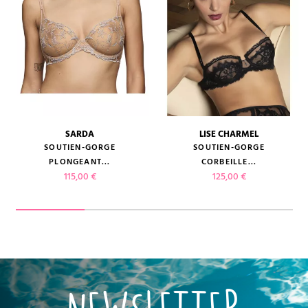
SARDA
LISE CHARMEL
SOUTIEN-GORGE
SOUTIEN-GORGE
PLONGEANT...
CORBEILLE...
Prix
Prix
115,00 €
125,00 €