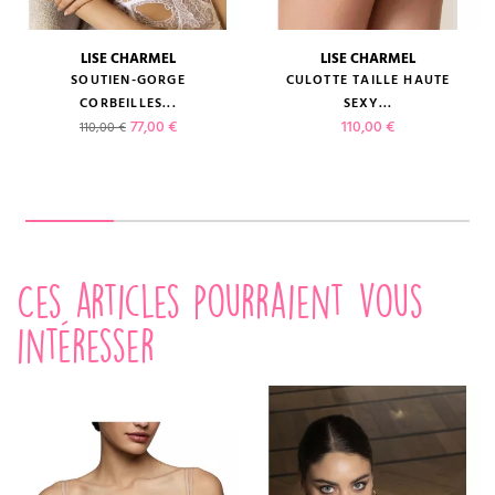
LISE CHARMEL
LISE CHARMEL
SOUTIEN-GORGE
CULOTTE TAILLE HAUTE
CORBEILLES...
SEXY...
Prix de base
Prix
Prix
77,00 €
110,00 €
110,00 €
Ces articles pourraient vous
intéresser