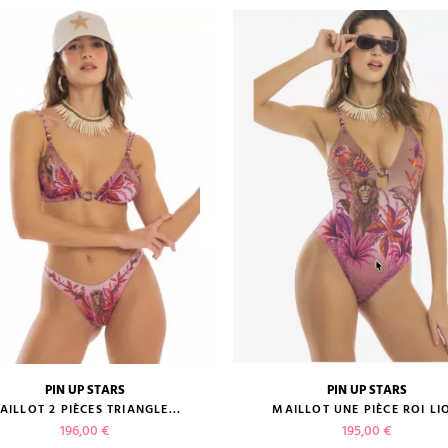
PIN UP STARS
PIN UP STARS
guide des tailles
guide des tailles
AILLOT 2 PIÈCES TRIANGLE...
MAILLOT UNE PIÈCE ROI LI
Prix
Prix
196,00 €
195,00 €