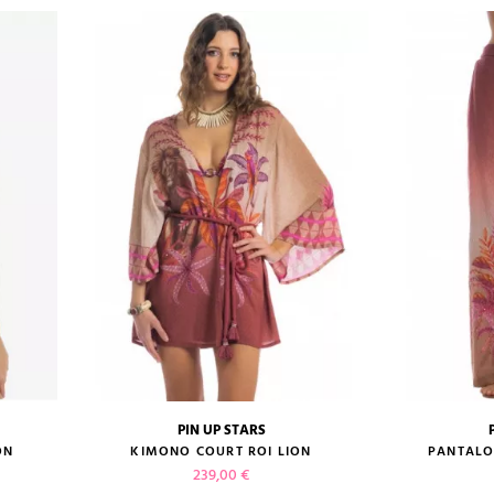
PIN UP STARS
guide des tailles
guide des
ON
KIMONO COURT ROI LION
PANTALO
Prix
239,00 €