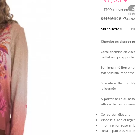
197,00 €
TTC
Ou payer en
Référence
PG292
DESCRIPTION
DÉ
Chemise en viscose ro
Cette chemise en visco
paillettes qui apporte
Son imprimé lion emblé
fois féminin, moderne 
Sa matière fluide et l
la journée.
À porter seule ou ass
silhouette harmonieus
Col coréen élégant
Viscose fluide et légè
Imprimé lion rose em
Détails pailletés subtil