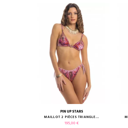
RS
PIN UP STARS
guide des tailles
 ROI LION
MAILLOT 2 PIÈCES TRIANGLE...
M
Prix
195,00 €