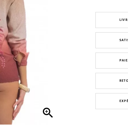
LIVR
SAT
PAI
RET
EXP
