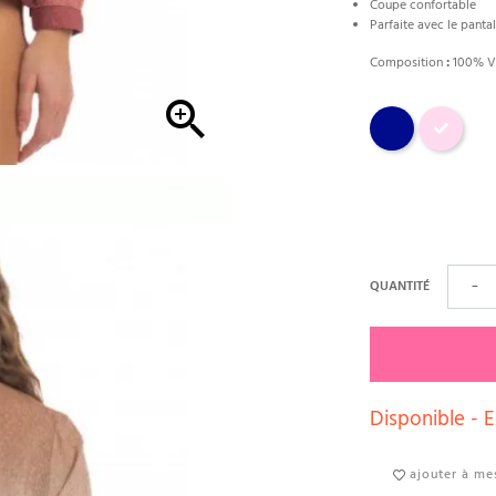
Coupe confortable
Parfaite avec le panta
Composition
:
100% V

Bleu
Rose
QUANTITÉ
−
Disponible - E
ajouter à mes