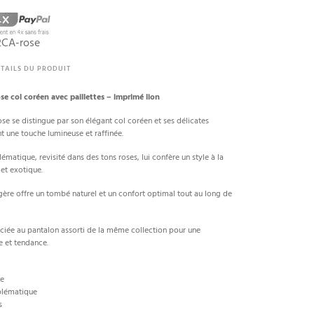
CA-rose
TAILS DU PRODUIT
se col coréen avec paillettes – imprimé lion
se se distingue par son élégant col coréen et ses délicates
nt une touche lumineuse et raffinée.
matique, revisité dans des tons roses, lui confère un style à la
et exotique.
égère offre un tombé naturel et un confort optimal tout au long de
ociée au pantalon assorti de la même collection pour une
e et tendance.
re
blématique
s