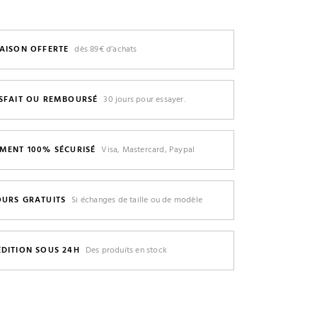
AISON OFFERTE
dès 89€ d’achats
ISFAIT OU REMBOURSÉ
30 jours pour essayer.
EMENT 100% SÉCURISÉ
Visa, Mastercard, Paypal
OURS GRATUITS
Si échanges de taille ou de modèle
ÉDITION SOUS 24H
Des produits en stock