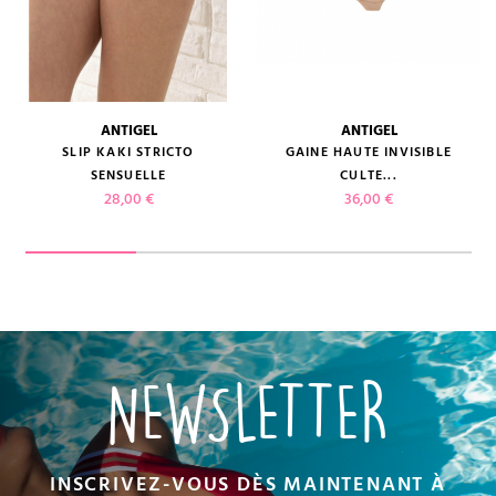
ANTIGEL
ANTIGEL
SLIP KAKI STRICTO
GAINE HAUTE INVISIBLE
SENSUELLE
CULTE...
Prix
Prix
28,00 €
36,00 €
NEWSLETTER
INSCRIVEZ-VOUS DÈS MAINTENANT À