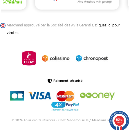
Marchand approuvé par la Société des Avis Garantis,
cliquez ici pour
vérifier
.
Paiement sécurisé
9.2
© 2026 Tous droits réservés - Chez Mademoiselle /
Mentions légales
/10
774 avis