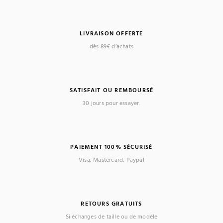
LIVRAISON OFFERTE
dès 89€ d’achats
SATISFAIT OU REMBOURSÉ
30 jours pour essayer.
PAIEMENT 100% SÉCURISÉ
Visa, Mastercard, Paypal
RETOURS GRATUITS
Si échanges de taille ou de modèle