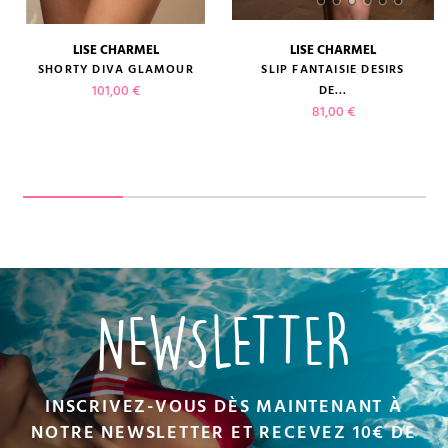
LISE CHARMEL
LISE CHARMEL
SHORTY DIVA GLAMOUR
SLIP FANTAISIE DESIRS
Prix
101,00 €
DE...
Prix
81,00 €
NEWSLETTER
INSCRIVEZ-VOUS DÈS MAINTENANT À
NOTRE NEWSLETTER ET RECEVEZ 10€ DE