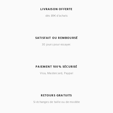
LIVRAISON OFFERTE
dès 89€ d’achats
SATISFAIT OU REMBOURSÉ
30 jours pour essayer.
PAIEMENT 100% SÉCURISÉ
Visa, Mastercard, Paypal
RETOURS GRATUITS
Si échanges de taille ou de modèle