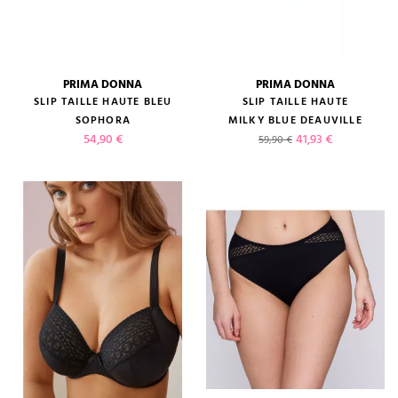
PRIMA DONNA
PRIMA DONNA
SLIP TAILLE HAUTE BLEU
SLIP TAILLE HAUTE
SOPHORA
MILKY BLUE DEAUVILLE
Prix
Prix de base
Prix
54,90 €
41,93 €
59,90 €