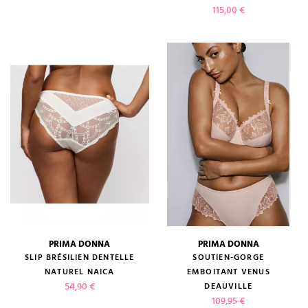
Prix
115,00 €
PRIMA DONNA
PRIMA DONNA
SLIP BRÉSILIEN DENTELLE
SOUTIEN-GORGE
NATUREL NAICA
EMBOITANT VENUS
Prix
54,90 €
DEAUVILLE
Prix
109,95 €