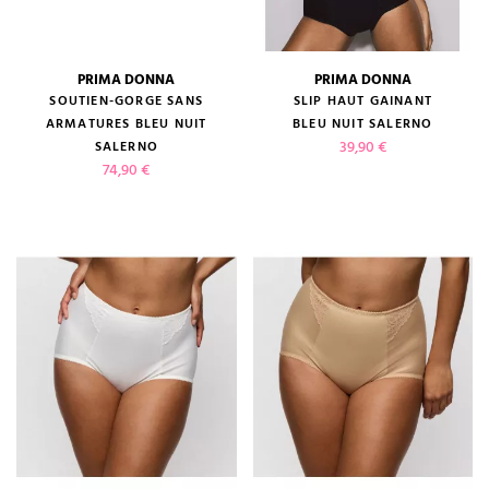
PRIMA DONNA
PRIMA DONNA
SOUTIEN-GORGE SANS
SLIP HAUT GAINANT
ARMATURES BLEU NUIT
BLEU NUIT SALERNO
Prix
39,90 €
SALERNO
Prix
74,90 €