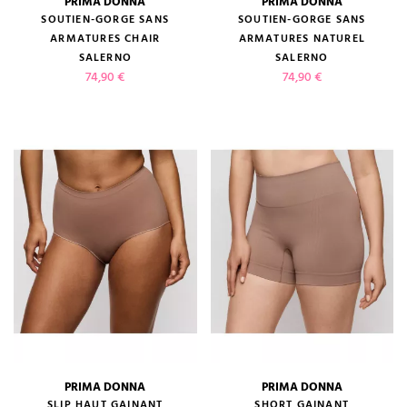
PRIMA DONNA
PRIMA DONNA
SOUTIEN-GORGE SANS
SOUTIEN-GORGE SANS
ARMATURES CHAIR
ARMATURES NATUREL
SALERNO
SALERNO
Prix
Prix
74,90 €
74,90 €
PRIMA DONNA
PRIMA DONNA
SLIP HAUT GAINANT
SHORT GAINANT