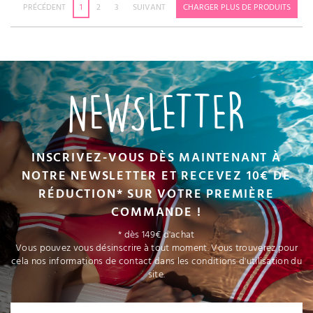
PRÉCÉDENT
1
2
3
SUIVANT
CHARGER PLUS DE PRODUITS
NEWSLETTER
INSCRIVEZ-VOUS DÈS MAINTENANT À
NOTRE NEWSLETTER ET RECEVEZ 10€ DE
RÉDUCTION* SUR VOTRE PREMIÈRE
COMMANDE !
* dès 149€ d'achat
Vous pouvez vous désinscrire à tout moment. Vous trouverez pour
cela nos informations de contact dans les conditions d'utilisation du
site.