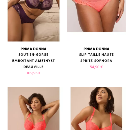
PRIMA DONNA
PRIMA DONNA
SOUTIEN-GORGE
SLIP TAILLE HAUTE
EMBOITANT AMETHYST
SPRITZ SOPHORA
Prix
54,90 €
DEAUVILLE
Prix
109,95 €