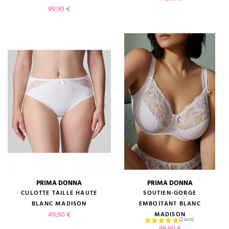
Prix
99,90 €
PRIMA DONNA
PRIMA DONNA
CULOTTE TAILLE HAUTE
SOUTIEN-GORGE
BLANC MADISON
EMBOITANT BLANC
Prix
49,90 €
MADISON
Prix
99,90 €