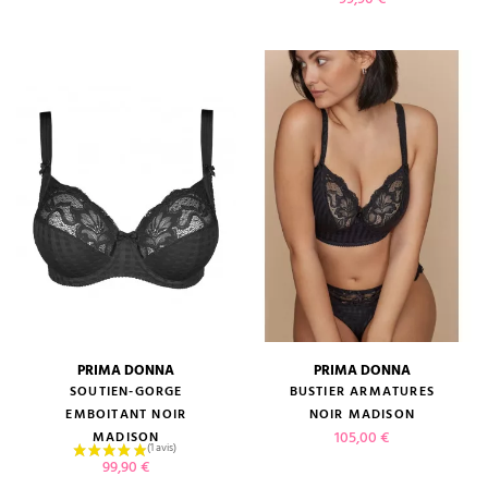
PRIMA DONNA
PRIMA DONNA
SOUTIEN-GORGE
BUSTIER ARMATURES
EMBOITANT NOIR
NOIR MADISON
Prix
105,00 €
MADISON
Prix
99,90 €