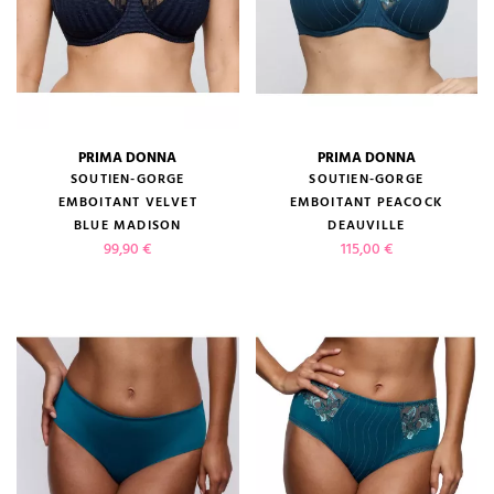
PRIMA DONNA
PRIMA DONNA
SOUTIEN-GORGE
SOUTIEN-GORGE
EMBOITANT VELVET
EMBOITANT PEACOCK
BLUE MADISON
DEAUVILLE
Prix
Prix
99,90 €
115,00 €