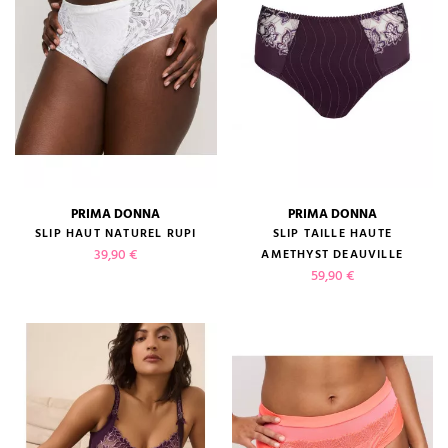
PRIMA DONNA
PRIMA DONNA
SLIP HAUT NATUREL RUPI
SLIP TAILLE HAUTE
Prix
39,90 €
AMETHYST DEAUVILLE
Prix
59,90 €