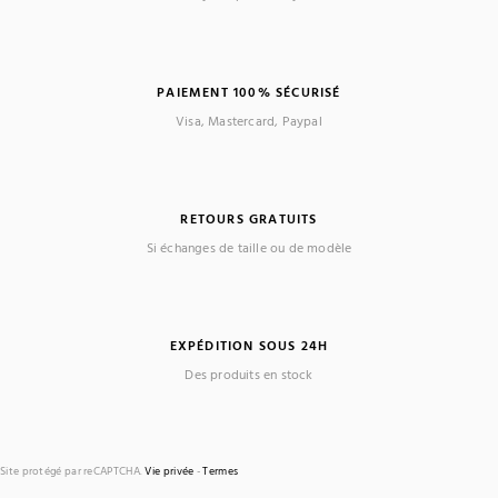
PAIEMENT 100% SÉCURISÉ
Visa, Mastercard, Paypal
RETOURS GRATUITS
Si échanges de taille ou de modèle
EXPÉDITION SOUS 24H
Des produits en stock
Site protégé par reCAPTCHA.
Vie privée
-
Termes