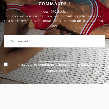
COMMANDE !
* dès 149€ d'achat
Vous pouvez vous désinscrire à tout moment. Vous trouverez pour
cela nos informations de contact dans les conditions d'utilisation du
site.
JE M'ABONNE
J'accepte les conditions générales et la politique de
confidentialité