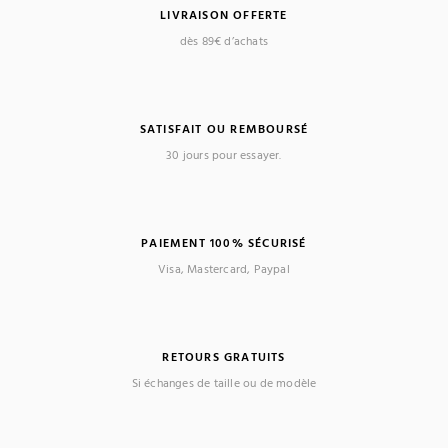
LIVRAISON OFFERTE
dès 89€ d’achats
SATISFAIT OU REMBOURSÉ
30 jours pour essayer.
PAIEMENT 100% SÉCURISÉ
Visa, Mastercard, Paypal
RETOURS GRATUITS
Si échanges de taille ou de modèle