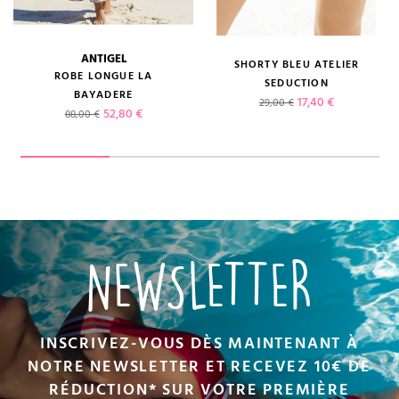
ANTIGEL
SHORTY BLEU ATELIER
ROBE LONGUE LA
SEDUCTION
BAYADERE
Prix de base
Prix
17,40 €
29,00 €
Prix de base
Prix
52,80 €
88,00 €
NEWSLETTER
INSCRIVEZ-VOUS DÈS MAINTENANT À
NOTRE NEWSLETTER ET RECEVEZ 10€ DE
RÉDUCTION* SUR VOTRE PREMIÈRE