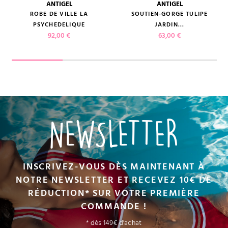
ANTIGEL
ANTIGEL
ROBE DE VILLE LA
SOUTIEN-GORGE TULIPE
PSYCHEDELIQUE
JARDIN...
Prix
Prix
92,00 €
63,00 €
NEWSLETTER
INSCRIVEZ-VOUS DÈS MAINTENANT À
NOTRE NEWSLETTER ET RECEVEZ 10€ DE
RÉDUCTION* SUR VOTRE PREMIÈRE
COMMANDE !
* dès 149€ d'achat