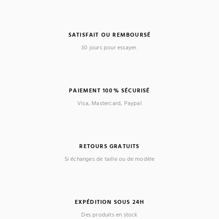
SATISFAIT OU REMBOURSÉ
30 jours pour essayer.
PAIEMENT 100% SÉCURISÉ
Visa, Mastercard, Paypal
RETOURS GRATUITS
Si échanges de taille ou de modèle
EXPÉDITION SOUS 24H
Des produits en stock