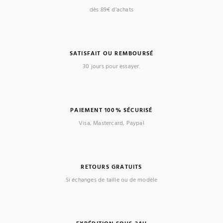
dès 89€ d’achats
SATISFAIT OU REMBOURSÉ
30 jours pour essayer.
PAIEMENT 100% SÉCURISÉ
Visa, Mastercard, Paypal
RETOURS GRATUITS
Si échanges de taille ou de modèle