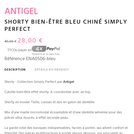
ANTIGEL
SHORTY BIEN-ÊTRE BLEU CHINÉ SIMPLY
PERFECT
28,00 €
40,00 €
TTC
Ou payer en
Référence
ENA0506-bleu
DESCRIPTION
DÉTAILS DU PRODUIT
Shorty - Collection Simply Perfect par
Antigel
Culotte bien-être effet shorty. A coordonner avec un top.
Shorty en modal. Taille, cuisses et dos en galon de dentelle.
Mix d’une maille micromodal écosensible et d’une dentelle aérienne pour des
pièces ultra douces, à effet seconde peau.
La garde robe des basiques indispensables, faciles à porter, qui allient confort et
féminité. Des pièces multifonctions à porter dessus dessous, qui procurent un