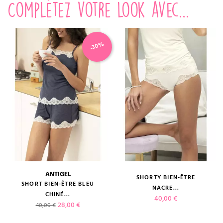
Complétez votre look avec...
-30%
ANTIGEL
SHORTY BIEN-ÊTRE
SHORT BIEN-ÊTRE BLEU
NACRE...
CHINÉ...
Prix
40,00 €
Prix de base
Prix
28,00 €
40,00 €