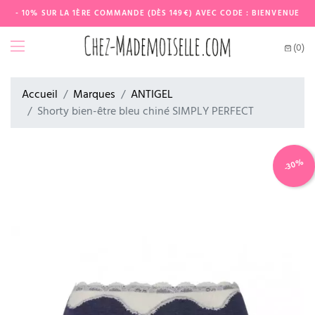
- 10% SUR LA 1ÈRE COMMANDE (DÈS 149€) AVEC CODE : BIENVENUE
(0)
Accueil
Marques
ANTIGEL
Shorty bien-être bleu chiné SIMPLY PERFECT
-30%