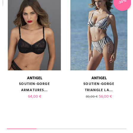
-30%
ANTIGEL
ANTIGEL
SOUTIEN-GORGE
SOUTIEN-GORGE
ARMATURES...
TRIANGLE LA...
Prix
Prix de base
Prix
64,00 €
56,00 €
80,00 €