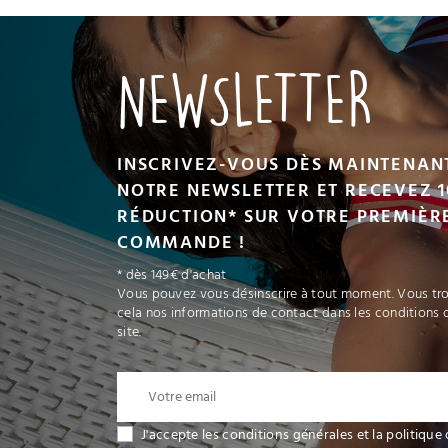
UIT
VOIR LE PRODUIT
NEWSLETTER
INSCRIVEZ-VOUS DÈS MAINTENAN
NOTRE NEWSLETTER ET RECEVEZ 1
RÉDUCTION* SUR VOTRE PREMIÈR
COMMANDE !
* dès 149€ d'achat
Vous pouvez vous désinscrire à tout moment. Vous tr
cela nos informations de contact dans les conditions d
site.
J'accepte les conditions générales et la politique 