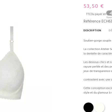
53,50 €
TTC
Ou payer en
Référence
ECH63
DESCRIPTION
DÉ
Soutien-gorge souple à
La collection Atelier S
la dentelle de caractèr
Les dessous chics et o
rayure perlée et des p
jeux de transparence s
contrastent avec une 
Cette conception exclu
style et du glamour à v
Noir
Ecru