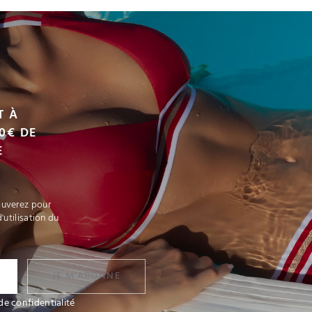
VOIR LE PRODUIT
VOIR LE PRODUIT
T À
0€ DE
E
ouverez pour
'utilisation du
JE M'ABONNE
de confidentialité