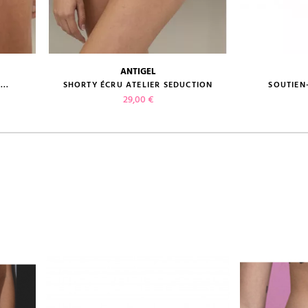
ANTIGEL
guide des tailles
guide des
..
SHORTY ÉCRU ATELIER SEDUCTION
SOUTIEN-
Prix
29,00 €
VOIR LE PRODUIT
V