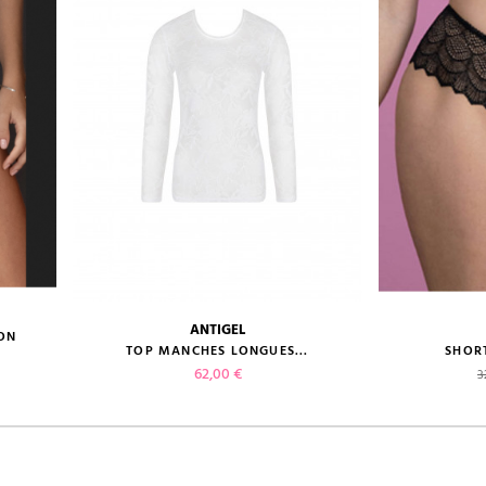
ANTIGEL
ION
guide des tailles
guide des
TOP MANCHES LONGUES...
SHOR
Prix
P
62,00 €
3