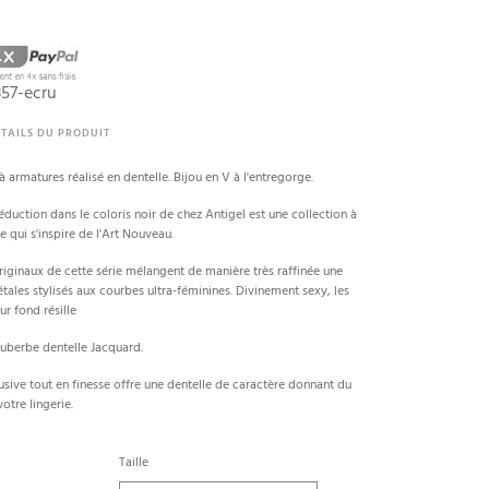
57-ecru
TAILS DU PRODUIT
 armatures réalisé en dentelle. Bijou en V à l'entregorge.
éduction dans le coloris noir de chez Antigel est une collection à
e qui s'inspire de l'Art Nouveau.
riginaux de cette série mélangent de manière très raffinée une
étales stylisés aux courbes ultra-féminines. Divinement sexy, les
ur fond résille
suberbe dentelle Jacquard.
sive tout en finesse offre une dentelle de caractère donnant du
otre lingerie.
Taille