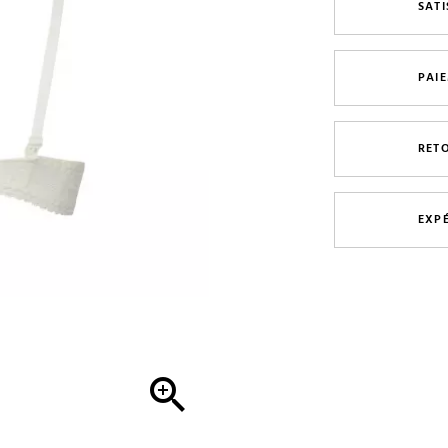
SAT
PAI
RET
EXP
