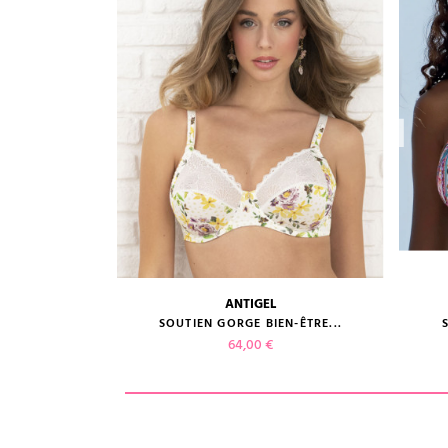
ANTIGEL
guide des tailles
ES NOIR...
SOUTIEN GORGE BIEN-ÊTRE...
Prix
64,00 €