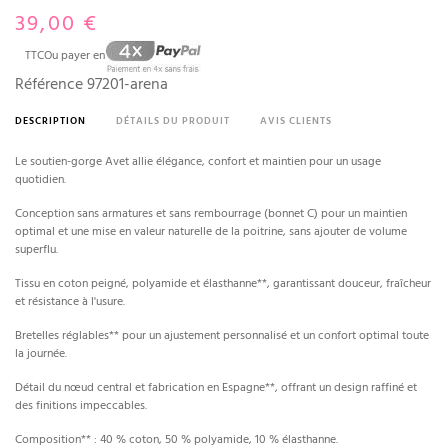
39,00 €
TTC
Ou payer en
Référence
97201-arena
DESCRIPTION
DÉTAILS DU PRODUIT
AVIS CLIENTS
(1 avis)
Le soutien-gorge Avet allie élégance, confort et maintien pour un usage
quotidien.
Conception sans armatures et sans rembourrage (bonnet C) pour un maintien
optimal et une mise en valeur naturelle de la poitrine, sans ajouter de volume
superflu.
Tissu en coton peigné, polyamide et élasthanne**, garantissant douceur, fraîcheur
et résistance à l'usure.
Bretelles réglables** pour un ajustement personnalisé et un confort optimal toute
la journée.
Détail du nœud central et fabrication en Espagne**, offrant un design raffiné et
des finitions impeccables.
Composition** : 40 % coton, 50 % polyamide, 10 % élasthanne.