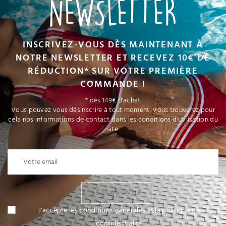
NEWSLETTER
INSCRIVEZ-VOUS DÈS MAINTENANT À
NOTRE NEWSLETTER ET RECEVEZ 10€ DE
RÉDUCTION* SUR VOTRE PREMIÈRE
COMMANDE !
* dès 149€ d'achat
Vous pouvez vous désinscrire à tout moment. Vous trouverez pour
cela nos informations de contact dans les conditions d'utilisation du
site.
JE M'ABONNE
J'accepte les conditions générales et la politique de
confidentialité