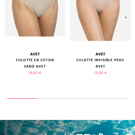
AVET
AVET
CULOTTE EN COTON
CULOTTE INVISIBLE PEAU
SAND AVET
AVET
Prix
Prix
16,00 €
13,00 €