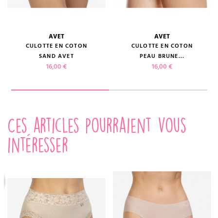
AVET
AVET
CULOTTE EN COTON
CULOTTE EN COTON
SAND AVET
PEAU BRUNE...
Prix
Prix
16,00 €
16,00 €
Ces articles pourraient vous
intéresser