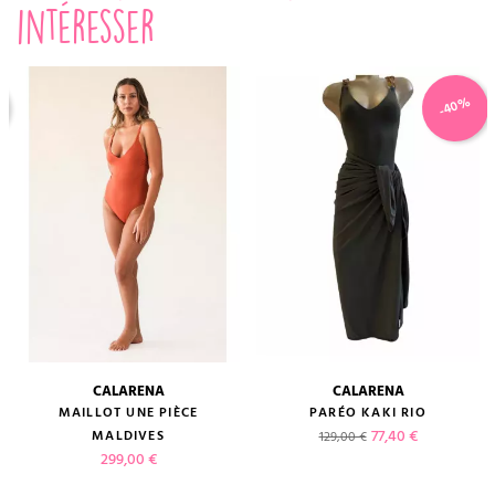
intéresser
-40%
CALARENA
CALARENA
MAILLOT UNE PIÈCE
PARÉO KAKI RIO
Prix de base
Prix
77,40 €
MALDIVES
129,00 €
Prix
299,00 €