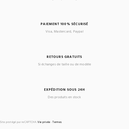
PAIEMENT 100% SÉCURISÉ
Visa, Mastercard, Paypal
RETOURS GRATUITS
Si échanges de taille ou de modèle
EXPÉDITION SOUS 24H
Des produits en stock
Site protégé par reCAPTCHA.
Vie privée
-
Termes