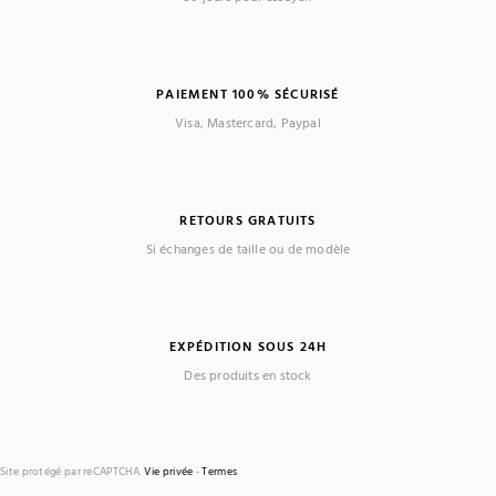
PAIEMENT 100% SÉCURISÉ
Visa, Mastercard, Paypal
RETOURS GRATUITS
Si échanges de taille ou de modèle
EXPÉDITION SOUS 24H
Des produits en stock
Site protégé par reCAPTCHA.
Vie privée
-
Termes