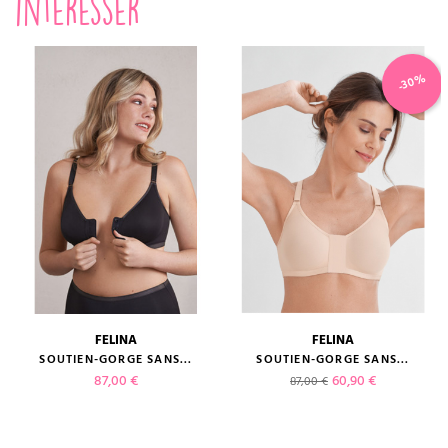
intéresser
-30%
FELINA
FELINA
SOUTIEN-GORGE SANS...
SOUTIEN-GORGE SANS...
Prix
Prix de base
Prix
87,00 €
60,90 €
87,00 €