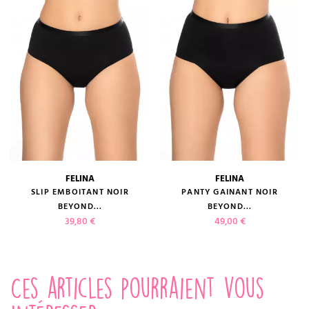
FELINA
FELINA
SLIP EMBOITANT NOIR
PANTY GAINANT NOIR
BEYOND...
BEYOND...
Prix
Prix
39,80 €
49,00 €
Ces articles pourraient vous