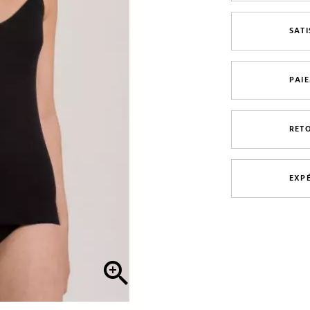
SAT
PAI
RET
EXP
