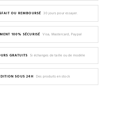
ISFAIT OU REMBOURSÉ
30 jours pour essayer.
EMENT 100% SÉCURISÉ
Visa, Mastercard, Paypal
OURS GRATUITS
Si échanges de taille ou de modèle
ÉDITION SOUS 24H
Des produits en stock