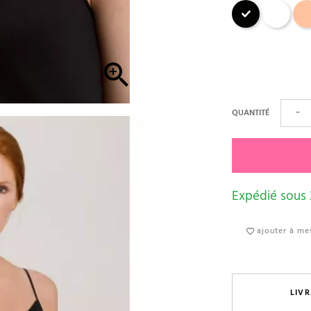
Noir
Blanc
Skin

QUANTITÉ
−
Expédié sous
ajouter à mes
LIVR