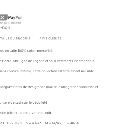
(1 avis)
-noir
TAILS DU PRODUIT
AVIS CLIENTS
fines en satin 100% coton mercerisé.
e Hanro, une ligne de lingerie et sous vêtements indémodable.
ans couture latérale, cette collection est totalement invisible
 longues fibres de très grande qualité, d’une grande souplesse et
 liseré de satin sur le décolleté
kin (chair) , blanc , ivoire ou noir.
isses : XS = 36/38 - S = 40/42 - M = 44/46 - L = 48/50