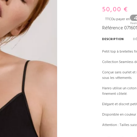
50,00 €
TTC
Ou payer en
Référence
071601
DESCRIPTION
DÉ
Petit top à bretelles 
Collection Seamless d
Conçue sans ourlet et s
sous les vêtements.
Hanro utilise un coton
finement côtelé.
Elégant et discret petit
Disponible en couleur s
Attention : Tailles su