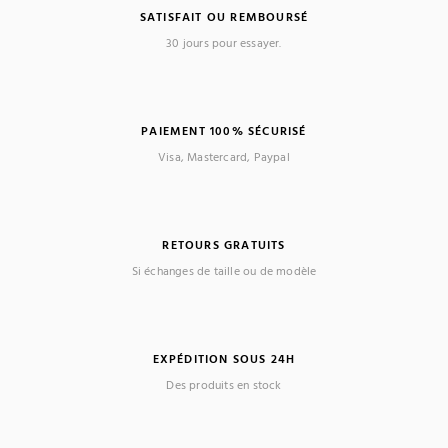
SATISFAIT OU REMBOURSÉ
30 jours pour essayer.
PAIEMENT 100% SÉCURISÉ
Visa, Mastercard, Paypal
RETOURS GRATUITS
Si échanges de taille ou de modèle
EXPÉDITION SOUS 24H
Des produits en stock