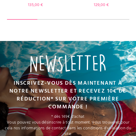
Prix
Prix
135,00 €
129,00 €
NEWSLETTER
INSCRIVEZ-VOUS DÈS MAINTENANT À
NOTRE NEWSLETTER ET RECEVEZ 10€ DE
RÉDUCTION* SUR VOTRE PREMIÈRE
COMMANDE !
* dès 149€ d'achat
Vous pouvez vous désinscrire à tout moment. Vous trouverez pour
cela nos informations de contact dans les conditions d'utilisation du
site.