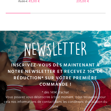
Prix de base
Prix
Prix
45,00 €
235,00 €
75,00 €
NEWSLETTER
INSCRIVEZ-VOUS DÈS MAINTENANT À
NOTRE NEWSLETTER ET RECEVEZ 10€ DE
RÉDUCTION* SUR VOTRE PREMIÈRE
COMMANDE !
* dès 149€ d'achat
Vous pouvez vous désinscrire à tout moment. Vous trouverez pour
cela nos informations de contact dans les conditions d'utilisation du
site.