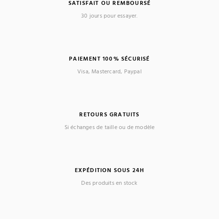
SATISFAIT OU REMBOURSÉ
30 jours pour essayer.
PAIEMENT 100% SÉCURISÉ
(1 avis)
Visa, Mastercard, Paypal
RETOURS GRATUITS
Si échanges de taille ou de modèle
EXPÉDITION SOUS 24H
Des produits en stock