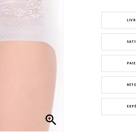
LIVR
SAT
PAI
RET
EXP
