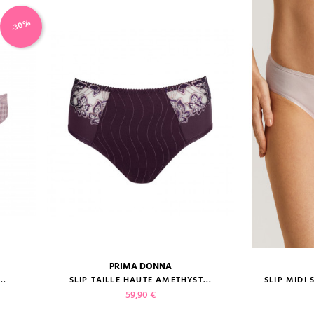
-30%
PRIMA DONNA
guide des tailles
guide des
..
SLIP TAILLE HAUTE AMETHYST...
SLIP MIDI 
Prix
59,90 €