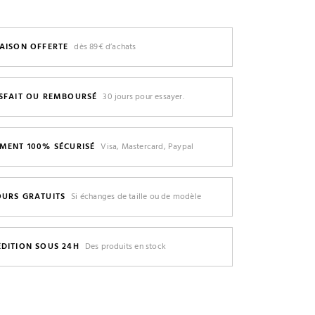
AISON OFFERTE
dès 89€ d’achats
ISFAIT OU REMBOURSÉ
30 jours pour essayer.
EMENT 100% SÉCURISÉ
Visa, Mastercard, Paypal
OURS GRATUITS
Si échanges de taille ou de modèle
ÉDITION SOUS 24H
Des produits en stock