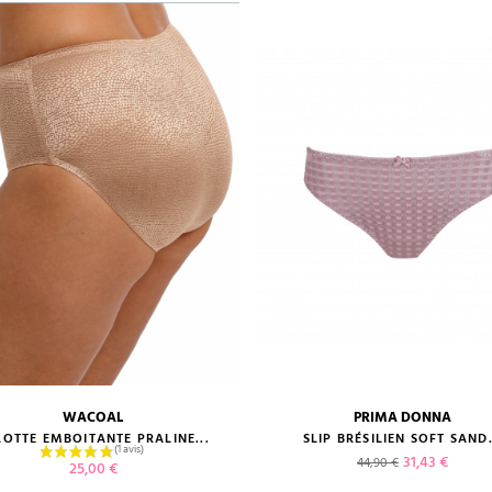
WACOAL
PRIMA DONNA
guide des tailles
guide des tailles
LOTTE EMBOITANTE PRALINE...
SLIP BRÉSILIEN SOFT SAND.
Prix de base
Prix
31,43 €
44,90 €
Prix
25,00 €