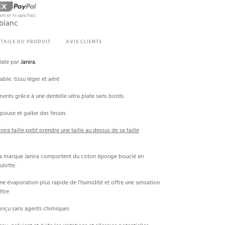
(1 avis)
-blanc
TAILS DU PRODUIT
AVIS CLIENTS
plate par
Janira.
ble: tissu léger et aéré
ements grâce à une dentelle ultra plate sans bords.
pouse et galbe des fesses
ira taille petit prendre une taille au dessus de sa taille
 la marque Janira comportent du coton éponge bouclé en
ulotte.
une évaporation plus rapide de l'humidité et offre une sensation
être
onçu sans agents chimiques