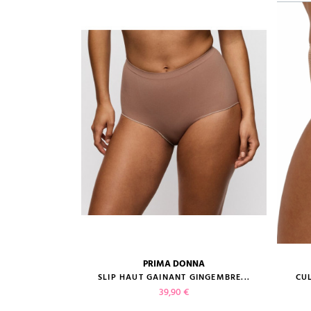
PRIMA DONNA
guide des tailles
 NATUREL...
SLIP HAUT GAINANT GINGEMBRE...
CU
Prix
39,90 €