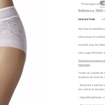
TTC
Ou payer en
Référence
31610
DESCRIPTION
DÉ
Slip haut en dentelle 
Ultra douce et conforta
Invisible sous les vêt
Une coupe féminine: é
Attention la marque Jan
habituelle.
Toutes les culotte de
doublure de fond de c
- Respirant il permet 
de confort et de bien-
- Hypoallergenique, c