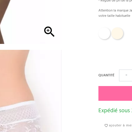
- Régule de ph de la pe
Attention la marque Jan
votre taille habituelle

Blanc
Ivoire
QUANTITÉ
−
Expédié sous
ajouter à mes