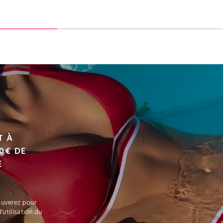
VOIR LE PRODUIT
VOIR LE PRODUIT
AJOUTER AU PANIER
T À
0€ DE
E
ouverez pour
'utilisation du