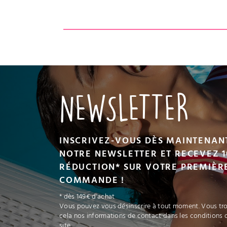
UIT
VOIR LE PRODUIT
NEWSLETTER
INSCRIVEZ-VOUS DÈS MAINTENAN
NOTRE NEWSLETTER ET RECEVEZ 1
RÉDUCTION* SUR VOTRE PREMIÈR
COMMANDE !
* dès 149€ d'achat
Vous pouvez vous désinscrire à tout moment. Vous tr
cela nos informations de contact dans les conditions d
site.