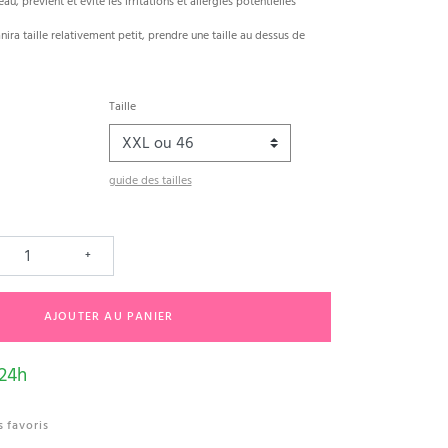
au, prévient et évite les irritations et allergies potentielles
ira taille relativement petit, prendre une taille au dessus de
Taille
guide des tailles
+
AJOUTER AU PANIER
 24h
 favoris