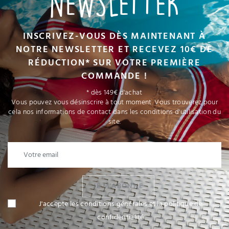
NEWSLETTER
INSCRIVEZ-VOUS DÈS MAINTENANT À
NOTRE NEWSLETTER ET RECEVEZ 10€ DE
RÉDUCTION* SUR VOTRE PREMIÈRE
COMMANDE !
* dès 149€ d'achat
Vous pouvez vous désinscrire à tout moment. Vous trouverez pour
cela nos informations de contact dans les conditions d'utilisation du
site.
JE M'ABONNE
J'accepte les conditions générales et la politique de
confidentialité