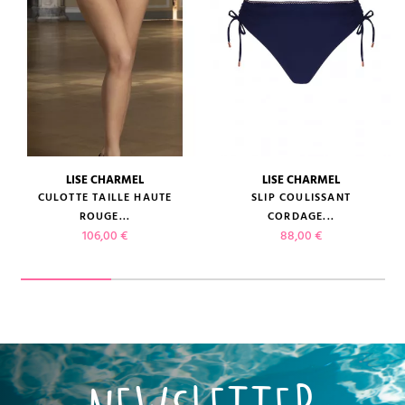
LISE CHARMEL
LISE CHARMEL
CULOTTE TAILLE HAUTE
SLIP COULISSANT
ROUGE...
CORDAGE...
Prix
Prix
106,00 €
88,00 €