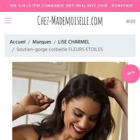
- 10% SUR LA 1ÈRE COMMANDE (DÈS 149€) AVEC CODE : BIENVENUE
(0)
Accueil
Marques
LISE CHARMEL
Soutien-gorge corbeille FLEURS ETOILES
-50%