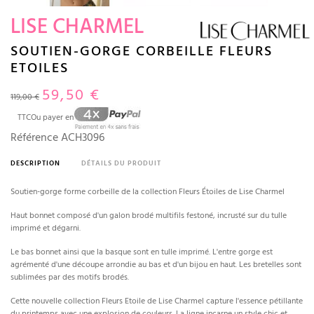
LISE CHARMEL
SOUTIEN-GORGE CORBEILLE FLEURS
ETOILES
59,50 €
119,00 €
TTC
Ou payer en
Référence
ACH3096
DESCRIPTION
DÉTAILS DU PRODUIT
Soutien-gorge forme corbeille de la collection Fleurs Étoiles de Lise Charmel
Haut bonnet composé d'un galon brodé multifils festoné, incrusté sur du tulle
imprimé et dégarni.
Le bas bonnet ainsi que la basque sont en tulle imprimé. L'entre gorge est
agrémenté d'une découpe arrondie au bas et d'un bijou en haut. Les bretelles sont
sublimées par des motifs brodés.
Cette nouvelle collection Fleurs Etoile de Lise Charmel capture l'essence pétillante
du printemps avec une explosion de couleurs. La ligne incarne un style chic et