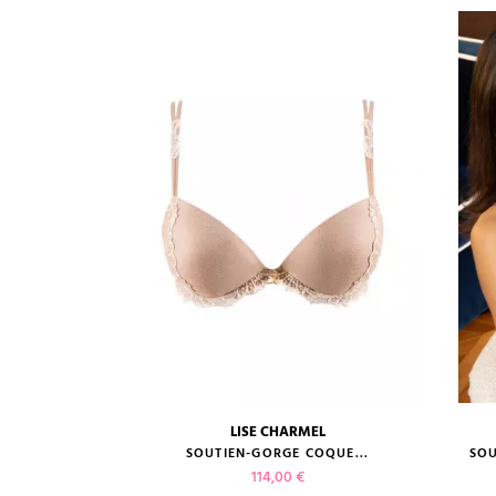
EL
LISE CHARMEL
guide des tailles
RAND...
SOUTIEN-GORGE COQUE...
SOU
Prix
114,00 €
(1 avis)