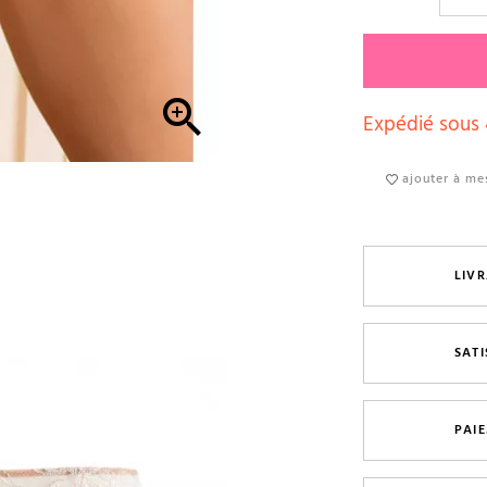

Expédié sous 
ajouter à mes
LIVR
SAT
PAI