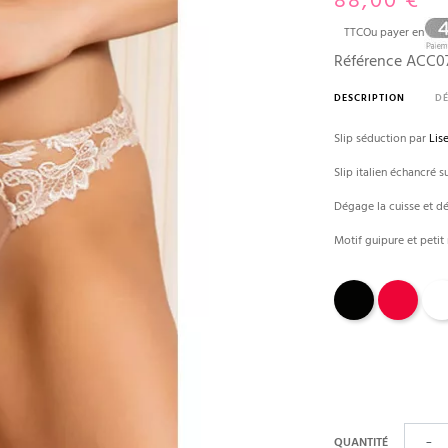
88,00 €
TTC
Ou payer en
Référence
ACC0
DESCRIPTION
DÉ
Slip séduction par
Lis
Slip italien échancré s
Dégage la cuisse et dé
Motif guipure et peti
Noir
Rouge
Blan
QUANTITÉ
−