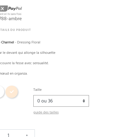
788-ambre
TAILS DU PRODUIT
e Charmel
- Dressing Floral
ur le devant qui allonge la silhouette
couvre la fesse avec sensualité.
t nœud en organza.
c
Ambre Nacre
Taille
guide des tailles
+