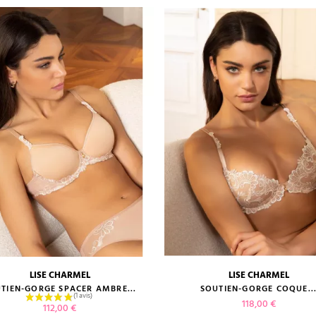
LISE CHARMEL
LISE CHARMEL
guide des tailles
guide des tailles
TIEN-GORGE SPACER AMBRE...
SOUTIEN-GORGE COQUE..
Prix
118,00 €
Prix
112,00 €