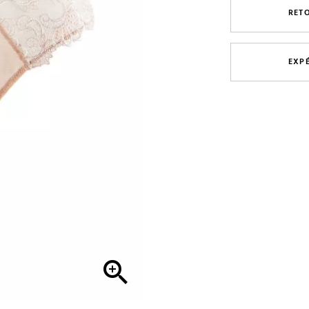
RET
EXP
