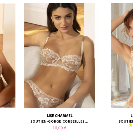
LISE CHARMEL
L
guide des tailles
guide des
.
SOUTIEN-GORGE CORBEILLES...
SOUTIE
Prix
111,00 €