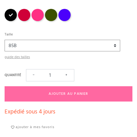
Noir
tango
fuchsia
avocat
outremer
Taille
guide des tailles
QUANTITÉ
−
+
AJOUTER AU PANIER
Expédié sous 4 jours
ajouter à mes favoris