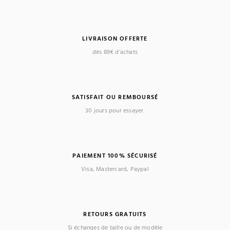
LIVRAISON OFFERTE
dès 89€ d’achats
SATISFAIT OU REMBOURSÉ
30 jours pour essayer.
PAIEMENT 100% SÉCURISÉ
Visa, Mastercard, Paypal
RETOURS GRATUITS
Si échanges de taille ou de modèle