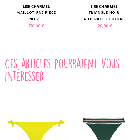
LISE CHARMEL
LISE CHARMEL
MAILLOT UNE PIÈCE
TRIANGLE NOIR
NOIR...
AJOURAGE COUTURE
Prix
Prix
170,00 €
120,00 €
Ces articles pourraient vous
intéresser