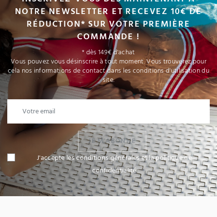
NOTRE NEWSLETTER ET RECEVEZ 10€ DE
RÉDUCTION* SUR VOTRE PREMIÈRE
COMMANDE !
* dès 149€ d'achat
Vous pouvez vous désinscrire à tout moment. Vous trouverez pour
cela nos informations de contact dans les conditions d'utilisation du
site.
JE M'ABONNE
J'accepte les conditions générales et la politique de
confidentialité