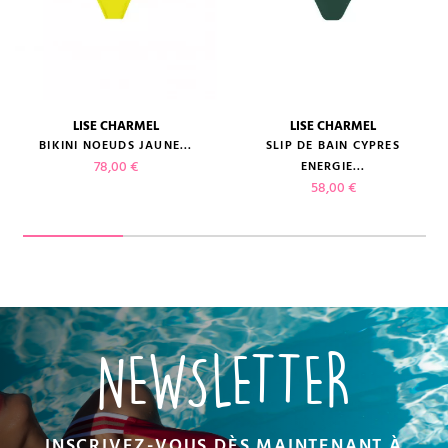
LISE CHARMEL
LISE CHARMEL
BIKINI NOEUDS JAUNE...
SLIP DE BAIN CYPRES
Prix
78,00 €
ENERGIE...
Prix
58,00 €
NEWSLETTER
INSCRIVEZ-VOUS DÈS MAINTENANT À