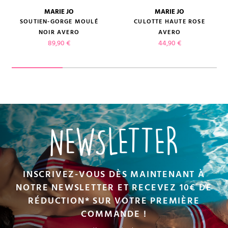
MARIE JO
MARIE JO
SOUTIEN-GORGE MOULÉ
CULOTTE HAUTE ROSE
NOIR AVERO
AVERO
Prix
Prix
89,90 €
44,90 €
NEWSLETTER
INSCRIVEZ-VOUS DÈS MAINTENANT À
NOTRE NEWSLETTER ET RECEVEZ 10€ DE
RÉDUCTION* SUR VOTRE PREMIÈRE
COMMANDE !