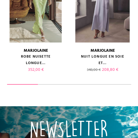
MARJOLAINE
MARJOLAINE
ROBE NUISETTE
NUIT LONGUE EN SOIE
LONGUE...
ET...
Prix
Prix de base
Prix
352,00 €
208,80 €
348,00 €
NEWSLETTER