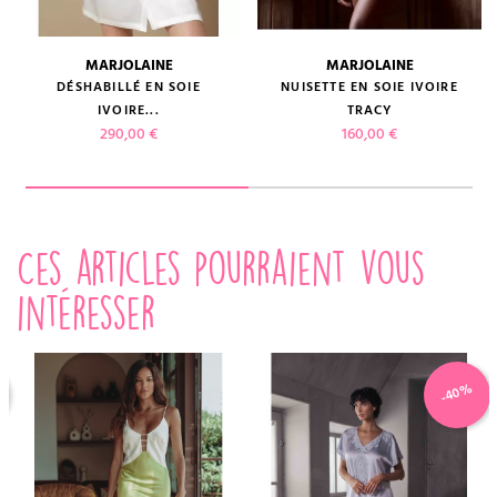
MARJOLAINE
MARJOLAINE
DÉSHABILLÉ EN SOIE
NUISETTE EN SOIE IVOIRE
IVOIRE...
TRACY
Prix
Prix
290,00 €
160,00 €
Ces articles pourraient vous
intéresser
-40%