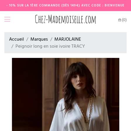
- 10% SUR LA 1ÈRE COMMANDE (DÈS 149€) AVEC CODE : BIENVENUE
(0)
Accueil
Marques
MARJOLAINE
Peignoir long en soie ivoire TRACY