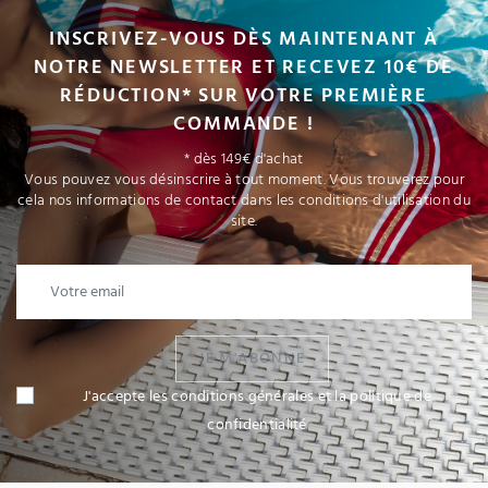
INSCRIVEZ-VOUS DÈS MAINTENANT À
NOTRE NEWSLETTER ET RECEVEZ 10€ DE
RÉDUCTION* SUR VOTRE PREMIÈRE
COMMANDE !
* dès 149€ d'achat
Vous pouvez vous désinscrire à tout moment. Vous trouverez pour
cela nos informations de contact dans les conditions d'utilisation du
site.
JE M'ABONNE
J'accepte les conditions générales et la politique de
confidentialité