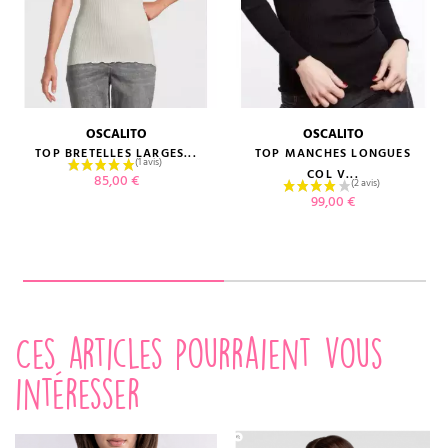
OSCALITO
OSCALITO
TOP BRETELLES LARGES...
TOP MANCHES LONGUES
COL V...
Prix
85,00 €
Prix
99,00 €
Ces articles pourraient vous
intéresser