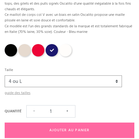
tops, des gilets et des pulls signés Oscalito d'une qualité inégalable à la fois fins
chauds et élégants.
Ce maillot de corps col V avec un biais en satin Oscalito propose une maille
plissée en laine et soie douce et confortable.
Ce modèle est l'un des grands standards de la marque et est totalement fabriqué
en Italie (70% laine, 30% soie). Couleur - Bleu marine
Noir
Beige
Rouge
Marine
Champagne
Taille
guide des tailles
QUANTITÉ
−
+
AJOUTER AU PANIER