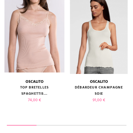
OSCALITO
OSCALITO
TOP BRETELLES
DÉBARDEUR CHAMPAGNE
SPAGHETTIS...
SOIE
Prix
Prix
74,00 €
91,00 €