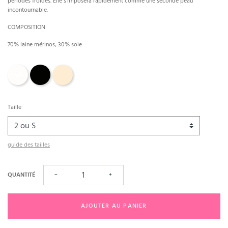
périodes froides. Elle s’imposera rapidement comme une seconde peau
incontournable.
COMPOSITION
70% laine mérinos, 30% soie
Champagne
Noir
Nude
Taille
guide des tailles
QUANTITÉ
−
+
AJOUTER AU PANIER