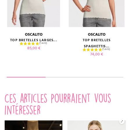
OSCALITO
OSCALITO
TOP BRETELLES LARGES...
TOP BRETELLES
SPAGHETTIS...
Prix
85,00 €
Prix
74,00 €
Ces articles pourraient vous
intéresser