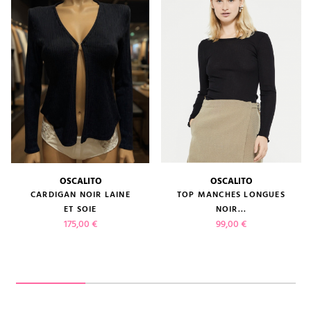
OSCALITO
OSCALITO
CARDIGAN NOIR LAINE
TOP MANCHES LONGUES
ET SOIE
NOIR...
Prix
Prix
175,00 €
99,00 €