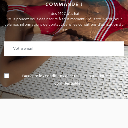
COMMANDE !
* dès 149€ d'achat
Vous pouvez vous désinscrire à tout moment. Vous trouverez pour
cela nos informations de contact dans les conditions d'utilisation du
site.
JE M'ABONNE
J'accepte les conditions générales et la politique de
confidentialité