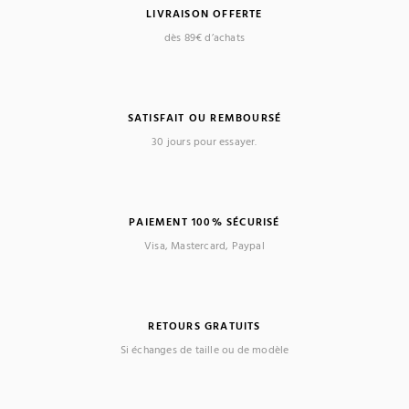
LIVRAISON OFFERTE
dès 89€ d’achats
SATISFAIT OU REMBOURSÉ
30 jours pour essayer.
PAIEMENT 100% SÉCURISÉ
Visa, Mastercard, Paypal
RETOURS GRATUITS
Si échanges de taille ou de modèle