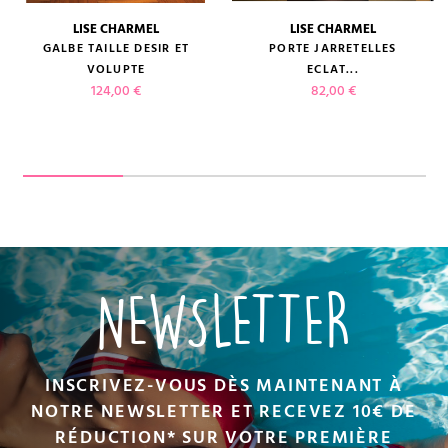
LISE CHARMEL
LISE CHARMEL
GALBE TAILLE DESIR ET
PORTE JARRETELLES
VOLUPTE
ECLAT...
Prix
Prix
124,00 €
82,00 €
NEWSLETTER
INSCRIVEZ-VOUS DÈS MAINTENANT À
NOTRE NEWSLETTER ET RECEVEZ 10€ DE
RÉDUCTION* SUR VOTRE PREMIÈRE