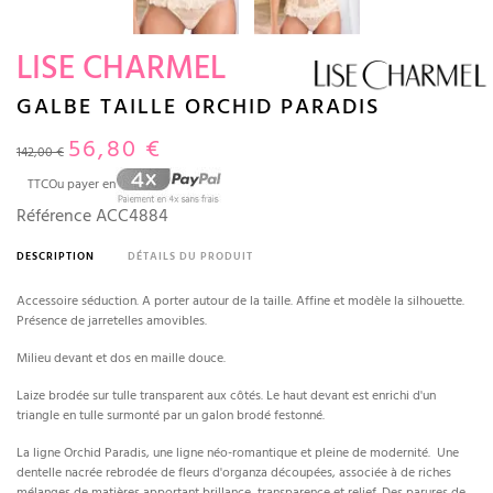
LISE CHARMEL
GALBE TAILLE ORCHID PARADIS
56,80 €
142,00 €
TTC
Ou payer en
Référence
ACC4884
DESCRIPTION
DÉTAILS DU PRODUIT
Accessoire séduction. A porter autour de la taille. Affine et modèle la silhouette.
Présence de jarretelles amovibles.
Milieu devant et dos en maille douce.
Laize brodée sur tulle transparent aux côtés. Le haut devant est enrichi d'un
triangle en tulle surmonté par un galon brodé festonné.
La ligne Orchid Paradis, une ligne néo-romantique et pleine de modernité. Une
dentelle nacrée rebrodée de fleurs d'organza découpées, associée à de riches
mélanges de matières apportant brillance, transparence et relief. Des parures de