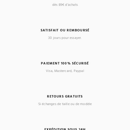
dès 89€ d’achats
SATISFAIT OU REMBOURSÉ
30 jours pour essayer.
PAIEMENT 100% SÉCURISÉ
Visa, Mastercard, Paypal
RETOURS GRATUITS
Si échanges de taille ou de modèle
EXPÉDITION SOUS 24H