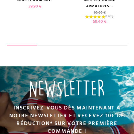
Prix
39,90 €
ARMATURES...
Prix de base
99,00 €
Prix
59,40 €
NEWSLETTER
INSCRIVEZ-VOUS DÈS MAINTENANT À
NOTRE NEWSLETTER ET RECEVEZ 10€ DE
RÉDUCTION* SUR VOTRE PREMIÈRE
COMMANDE !