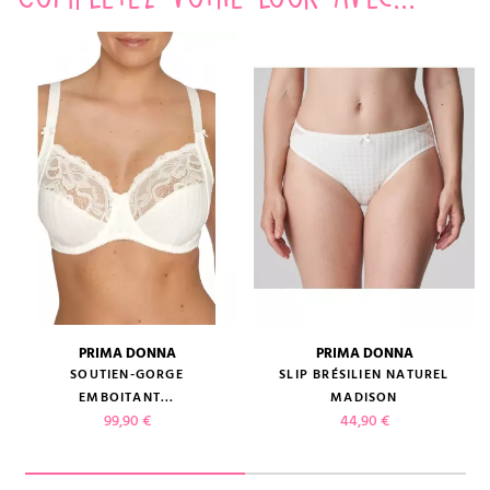
PRIMA DONNA
PRIMA DONNA
SOUTIEN-GORGE
SLIP BRÉSILIEN NATUREL
EMBOITANT...
MADISON
Prix
Prix
99,90 €
44,90 €