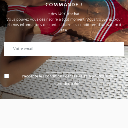
COMMANDE !
* dès 149€ d'achat
Vous pouvez vous désinscrire à tout moment. Vous trouverez pour
cela nos informations de contact dans les conditions d'utilisation du
site.
JE M'ABONNE
J'accepte les conditions générales et la politique de
confidentialité