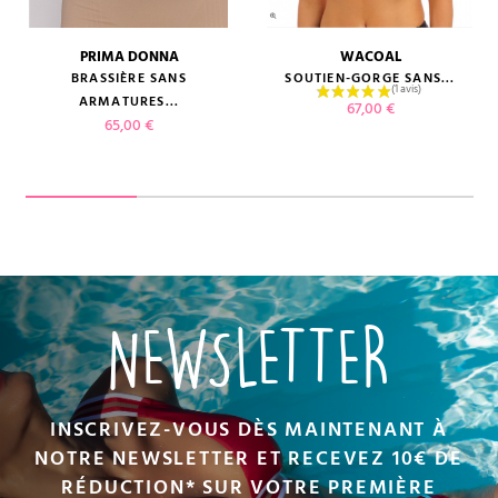
PRIMA DONNA
WACOAL
BRASSIÈRE SANS
SOUTIEN-GORGE SANS...
ARMATURES...
Prix
67,00 €
Prix
65,00 €
NEWSLETTER
INSCRIVEZ-VOUS DÈS MAINTENANT À
NOTRE NEWSLETTER ET RECEVEZ 10€ DE
RÉDUCTION* SUR VOTRE PREMIÈRE