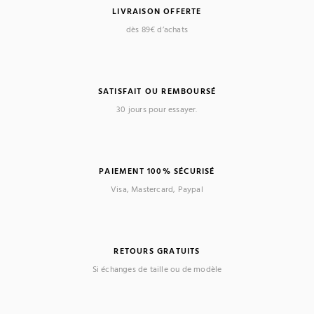
LIVRAISON OFFERTE
dès 89€ d’achats
SATISFAIT OU REMBOURSÉ
30 jours pour essayer.
PAIEMENT 100% SÉCURISÉ
Visa, Mastercard, Paypal
RETOURS GRATUITS
Si échanges de taille ou de modèle