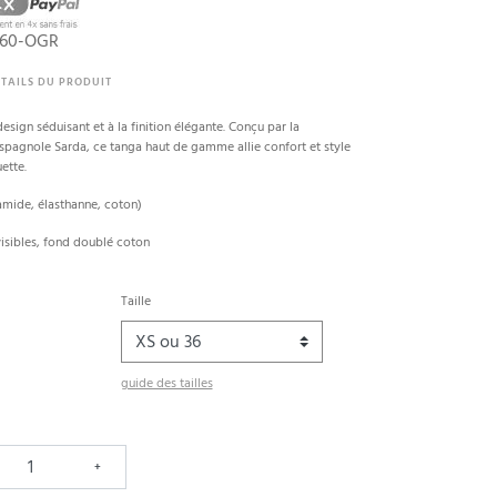
060-OGR
TAILS DU PRODUIT
esign séduisant et à la finition élégante. Conçu par la
spagnole Sarda, ce tanga haut de gamme allie confort et style
ette.
amide, élasthanne, coton)
nvisibles, fond doublé coton
Taille
guide des tailles
+