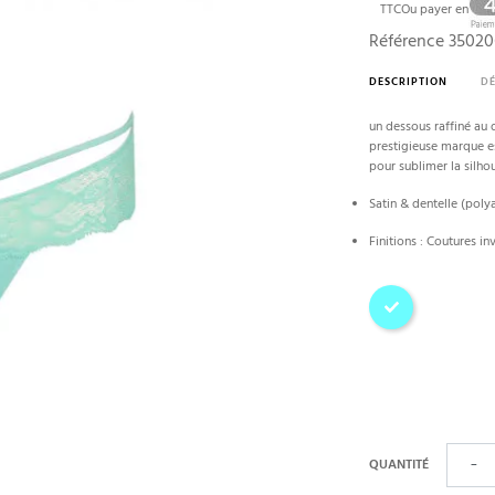
TTC
Ou payer en
Référence
3502
DESCRIPTION
DÉ
un dessous raffiné au d
prestigieuse marque e
pour sublimer la silhou
Satin & dentelle (poly
Finitions : Coutures i
Ocean
QUANTITÉ
−