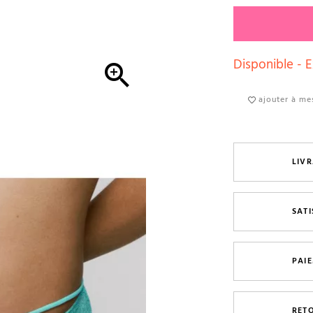
Disponible - E

ajouter à mes
LIVR
SAT
PAI
RET