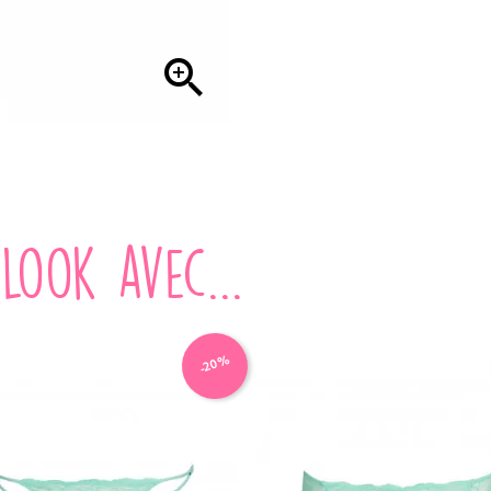

look avec...
-20%