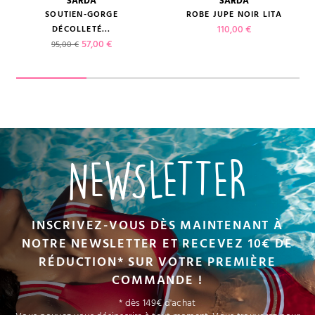
SARDA
SARDA
SOUTIEN-GORGE
ROBE JUPE NOIR LITA
Prix
110,00 €
DÉCOLLETÉ...
Prix de base
Prix
57,00 €
95,00 €
NEWSLETTER
INSCRIVEZ-VOUS DÈS MAINTENANT À
NOTRE NEWSLETTER ET RECEVEZ 10€ DE
RÉDUCTION* SUR VOTRE PREMIÈRE
COMMANDE !
* dès 149€ d'achat