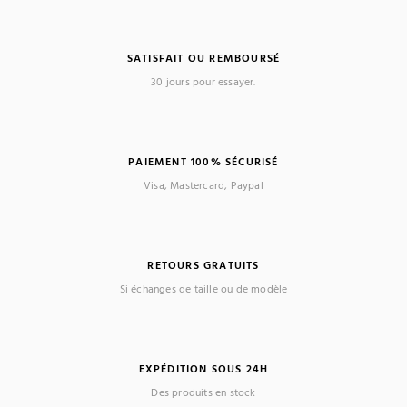
SATISFAIT OU REMBOURSÉ
30 jours pour essayer.
PAIEMENT 100% SÉCURISÉ
Visa, Mastercard, Paypal
RETOURS GRATUITS
Si échanges de taille ou de modèle
EXPÉDITION SOUS 24H
Des produits en stock