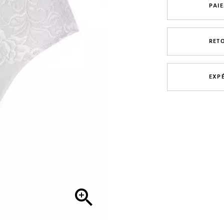
PAI
RET
EXP
