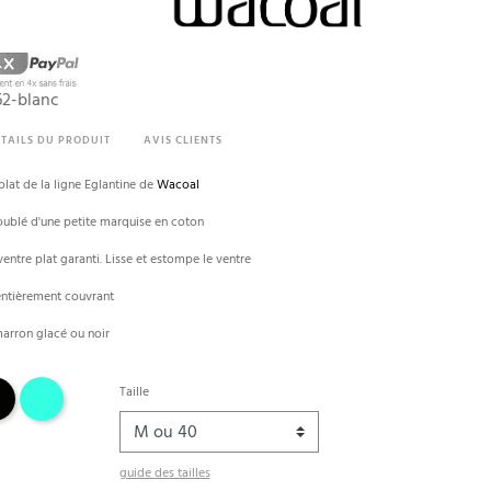
(1 avis)
2-blanc
TAILS DU PRODUIT
AVIS CLIENTS
plat de la ligne Eglantine de
Wacoal
ublé d'une petite marquise en coton
ventre plat garanti. Lisse et estompe le ventre
entièrement couvrant
marron glacé ou noir
Celestial blue
Taille
guide des tailles