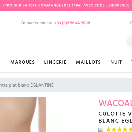
- 10% SUR LA 1ÈRE COMMANDE (DÈS 149€) AVEC CODE : BIENVENUE
Contactez nous au
+33 (0)5 56 44 95 38
MARQUES
LINGERIE
MAILLOTS
NUIT
ntre plat blanc EGLANTINE
WACOA
CULOTTE V
BLANC EG