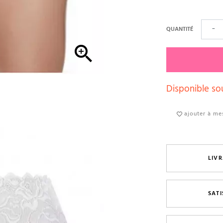
QUANTITÉ
−

Disponible sou
ajouter à mes
LIVR
SAT