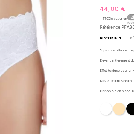
44,00 €
TTC
Ou payer en
Référence
PFA86
DESCRIPTION
DÉ
Slip ou culotte ventre 
Devant entièrement do
Effet tonique pour un 
Dos en micro stretch 
Disponible en blanc, 
Blanc
Creme brulée
Noir