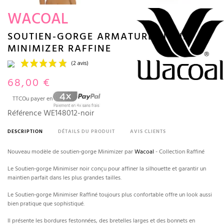
WACOAL
SOUTIEN-GORGE ARMATURES NOIR
MINIMIZER RAFFINE
68,00 €
TTC
Ou payer en
Référence
WE148012-noir
DESCRIPTION
DÉTAILS DU PRODUIT
AVIS CLIENTS
Nouveau modèle de soutien-gorge Minimizer par
Wacoal
- Collection Raffiné
(2 avis)
Le Soutien-gorge Minimiser noir conçu pour affiner la silhouette et garantir un
maintien parfait dans les plus grandes tailles.
Le Soutien-gorge Minimiser Raffiné toujours plus confortable offre un look aussi
bien pratique que sophistiqué.
Il présente les bordures festonnées, des bretelles larges et des bonnets en