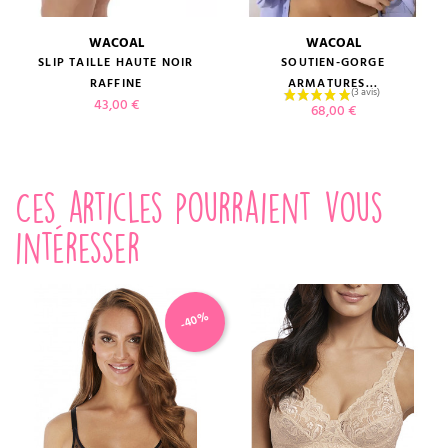
WACOAL
WACOAL
SLIP TAILLE HAUTE NOIR
SOUTIEN-GORGE
RAFFINE
ARMATURES...
Prix
43,00 €
Prix
68,00 €
Ces articles pourraient vous
intéresser
-40%