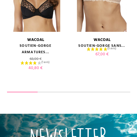
WACOAL
WACOAL
SOUTIEN-GORGE
SOUTIEN-GORGE SANS...
ARMATURES...
Prix
67,00 €
Prix de base
68,00 €
Prix
40,80 €
NEWSLETTER