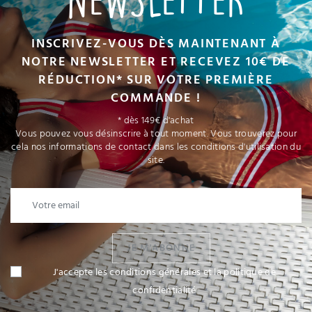
INSCRIVEZ-VOUS DÈS MAINTENANT À
NOTRE NEWSLETTER ET RECEVEZ 10€ DE
RÉDUCTION* SUR VOTRE PREMIÈRE
COMMANDE !
* dès 149€ d'achat
Vous pouvez vous désinscrire à tout moment. Vous trouverez pour
cela nos informations de contact dans les conditions d'utilisation du
site.
JE M'ABONNE
J'accepte les conditions générales et la politique de
confidentialité