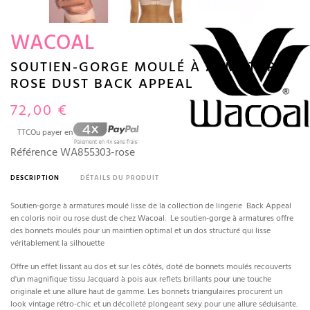
WACOAL
SOUTIEN-GORGE MOULÉ À ARMATURES
ROSE DUST BACK APPEAL
72,00 €
TTC
Ou payer en
Référence
WA855303-rose
DESCRIPTION
DÉTAILS DU PRODUIT
Soutien-gorge à armatures moulé lisse de la collection de lingerie Back Appeal
en coloris noir ou rose dust de chez Wacoal. Le soutien-gorge à armatures offre
des bonnets moulés pour un maintien optimal et un dos structuré qui lisse
véritablement la silhouette
Offre un effet lissant au dos et sur les côtés, doté de bonnets moulés recouverts
d'un magnifique tissu Jacquard à pois aux reflets brillants pour une touche
originale et une allure haut de gamme. Les bonnets triangulaires procurent un
look vintage rétro-chic et un décolleté plongeant sexy pour une allure séduisante.