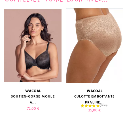
WACOAL
WACOAL
SOUTIEN-GORGE MOULÉ
CULOTTE EMBOITANTE
À...
PRALINE...
Prix
72,00 €
Prix
25,00 €