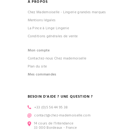
À PROPOS
Chez Mademoiselle - Lingerie grandes marques
Mentions légales
La Pince à Linge Lingerie
Conditions générales de vente
Mon compte
Contactez-nous Chez mademoiselle
Plan du site
Mes commandes
BESOIN D'AIDE ? UNE QUESTION ?
(2 avis)
+33 (0)5 56 44 95 38
contact@chez-mademoiselle.com
14 cours de l’Intendance
33 000 Bordeaux - France