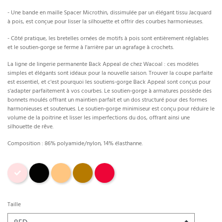
- Une bande en maille Spacer Microthin, dissimulée par un élégant tissu Jacquard
à pois, est conçue pour lisser la silhouette et offrir des courbes harmonieuses.
- Côté pratique, les bretelles ornées de motifs à pois sont entièrement réglables
et le soutien-gorge se ferme à l'arrière par un agrafage à crochets.
La ligne de lingerie permanente Back Appeal de chez Wacoal : ces modèles
simples et élégants sont idéaux pour la nouvelle saison. Trouver la coupe parfaite
est essentiel, et c'est pourquoi les soutiens-gorge Back Appeal sont conçus pour
s'adapter parfaitement à vos courbes. Le soutien-gorge à armatures possède des
bonnets moulés offrant un maintien parfait et un dos structuré pour des formes
harmonieuses et soutenues. Le soutien-gorge minimiseur est conçu pour réduire le
volume de la poitrine et lisser les imperfections du dos, offrant ainsi une
silhouette de rêve.
Composition : 86% polyamide/nylon, 14% élasthanne.
rose dust
Noir
Abricot
praline
Rouge
Taille