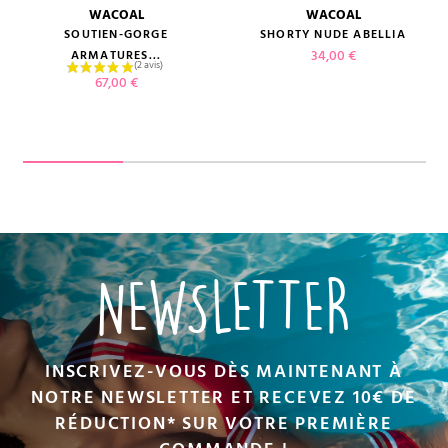
WACOAL
WACOAL
SOUTIEN-GORGE
SHORTY NUDE ABELLIA
Prix
34,00 €
ARMATURES...
Prix
67,00 €
NEWSLETTER
INSCRIVEZ-VOUS DÈS MAINTENANT À
NOTRE NEWSLETTER ET RECEVEZ 10€ DE
RÉDUCTION* SUR VOTRE PREMIÈRE