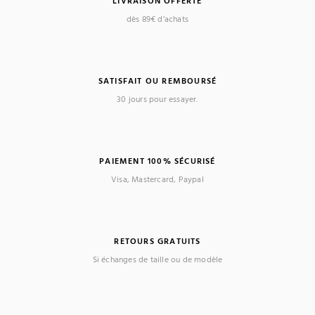
LIVRAISON OFFERTE
dès 89€ d’achats
SATISFAIT OU REMBOURSÉ
30 jours pour essayer.
PAIEMENT 100% SÉCURISÉ
Visa, Mastercard, Paypal
RETOURS GRATUITS
Si échanges de taille ou de modèle