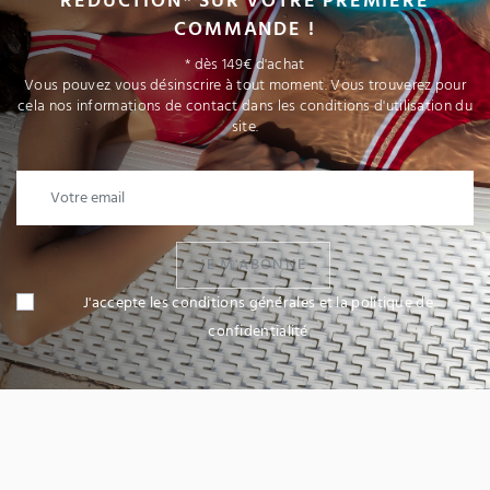
RÉDUCTION* SUR VOTRE PREMIÈRE
COMMANDE !
* dès 149€ d'achat
Vous pouvez vous désinscrire à tout moment. Vous trouverez pour
cela nos informations de contact dans les conditions d'utilisation du
site.
JE M'ABONNE
J'accepte les conditions générales et la politique de
confidentialité