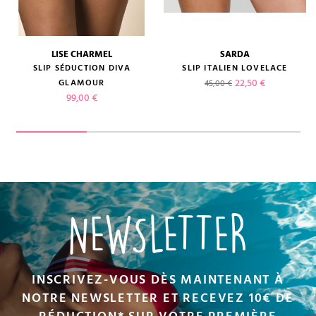
LISE CHARMEL
SARDA
SLIP SÉDUCTION DIVA
SLIP ITALIEN LOVELACE
Prix de base
Prix
22,50 €
GLAMOUR
45,00 €
Prix
99,00 €
NEWSLETTER
INSCRIVEZ-VOUS DÈS MAINTENANT À
NOTRE NEWSLETTER ET RECEVEZ 10€ DE