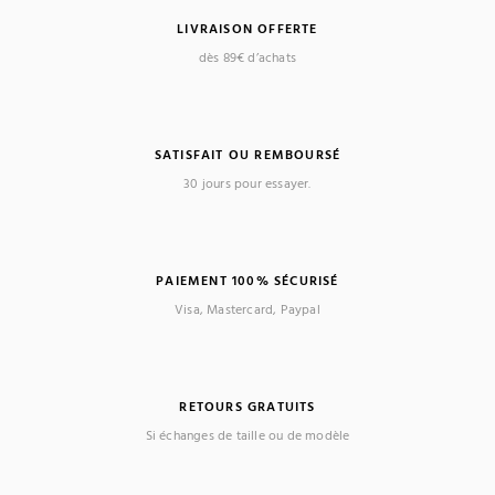
LIVRAISON OFFERTE
dès 89€ d’achats
SATISFAIT OU REMBOURSÉ
30 jours pour essayer.
PAIEMENT 100% SÉCURISÉ
Visa, Mastercard, Paypal
RETOURS GRATUITS
Si échanges de taille ou de modèle