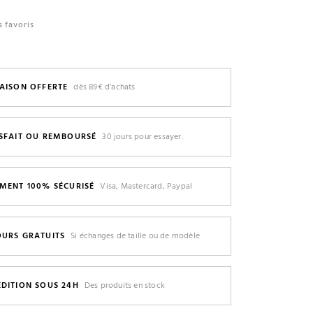
 favoris
AISON OFFERTE
dès 89€ d’achats
ISFAIT OU REMBOURSÉ
30 jours pour essayer.
EMENT 100% SÉCURISÉ
Visa, Mastercard, Paypal
OURS GRATUITS
Si échanges de taille ou de modèle
ÉDITION SOUS 24H
Des produits en stock