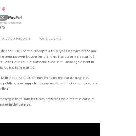
 €
(1 avis)
078
TAILS DU PRODUIT
AVIS CLIENTS
 de chez Lise Charmel s'adapte à tous types d'envies grâce aux
rine pour pouvoir bouger les triangles à sa guise mais aussi dû
 Le fait que celui-ci s'attache avec un fil laisse également la
lus ou moins le maillot.
n Délice de Lise Charmel met en avant une nature fragile et
e pétillant pour rappeler les rayons du soleil et des graphiques
lle-ci.
r énergie forte sont les fleurs préférées de la marque car elle
nt et la délicatesse.