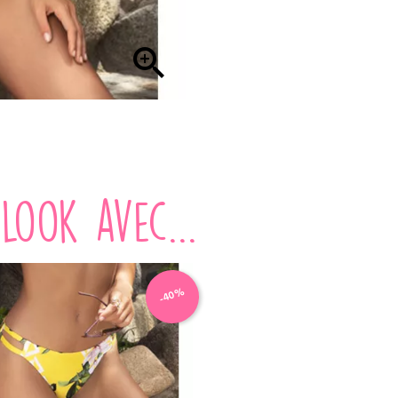

look avec...
-40%