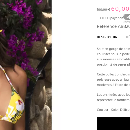
60,00
100,00 €
TTC
Ou payer en
Référence
ABB2
DESCRIPTION
DÉ
Soutien-gorge de bain
coulisses sous la poit
aux mousses amovibles.
possibilité de serrer p
Cette collection Jardi
précieuse avec un jaun
modernes à l'aide de ce
Les orchidées avec leu
représente le raffineme
Couleur - Soleil Délice