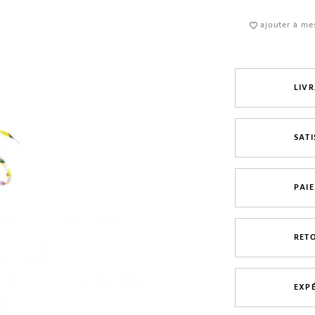
ajouter à mes
LIVR
SAT
PAI
RET
EXP