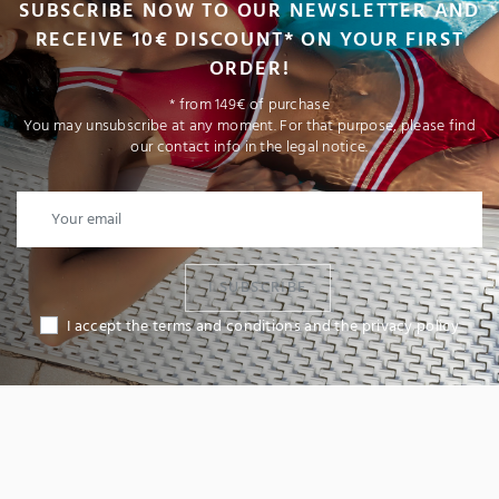
SUBSCRIBE NOW TO OUR NEWSLETTER AND
RECEIVE 10€ DISCOUNT* ON YOUR FIRST
ORDER!
* from 149€ of purchase
You may unsubscribe at any moment. For that purpose, please find
our contact info in the legal notice.
I SUBSCRIBE
I accept the terms and conditions and the privacy policy