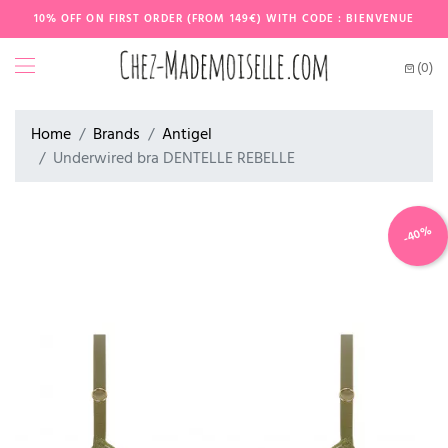
10% OFF ON FIRST ORDER (FROM 149€) WITH CODE : BIENVENUE
(0)
Home
Brands
Antigel
Underwired bra DENTELLE REBELLE
-40%