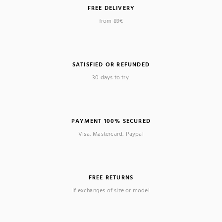
FREE DELIVERY
from 89€
SATISFIED OR REFUNDED
30 days to try.
PAYMENT 100% SECURED
Visa, Mastercard, Paypal
FREE RETURNS
If exchanges of size or model