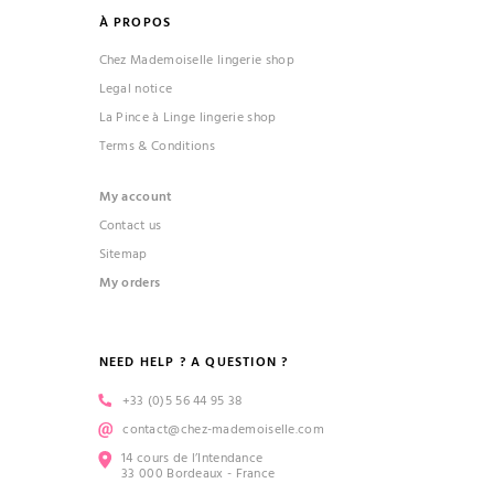
À PROPOS
Chez Mademoiselle lingerie shop
Legal notice
La Pince à Linge lingerie shop
Terms & Conditions
My account
Contact us
Sitemap
My orders
NEED HELP ? A QUESTION ?
+33 (0)5 56 44 95 38
contact@chez-mademoiselle.com
14 cours de l’Intendance
33 000 Bordeaux - France