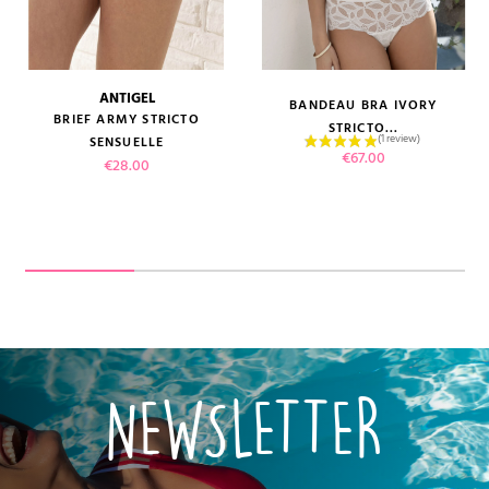
ANTIGEL
BANDEAU BRA IVORY
BRIEF ARMY STRICTO
STRICTO...
SENSUELLE
Price
€67.00
Price
€28.00
NEWSLETTER